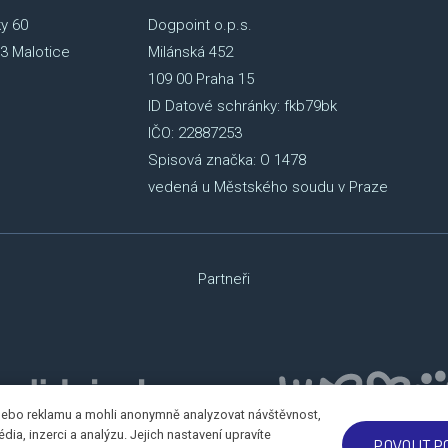
y 60
Dogpoint o.p.s.
3 Malotice
Milánská 452
109 00 Praha 15
ID Datové schránky: fkb79bk
IČO: 22887253
Spisová značka: O 1478
vedená u Městského soudu v Praze
Partneři
nebo reklamu a mohli anonymně analyzovat návštěvnost,
ia, inzerci a analýzu. Jejich nastavení upravíte
POVOLIT P