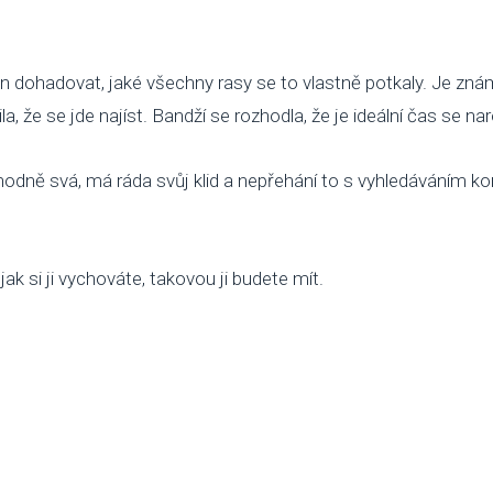
en dohadovat, jaké všechny rasy se to vlastně potkaly. Je z
a, že se jde najíst. Bandží se rozhodla, že je ideální čas se nar
odně svá, má ráda svůj klid a nepřehání to s vyhledáváním kont
ak si ji vychováte, takovou ji budete mít.