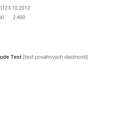
2012
3.10.2012
60
2 400
tude Test
(test povahových vlastností)