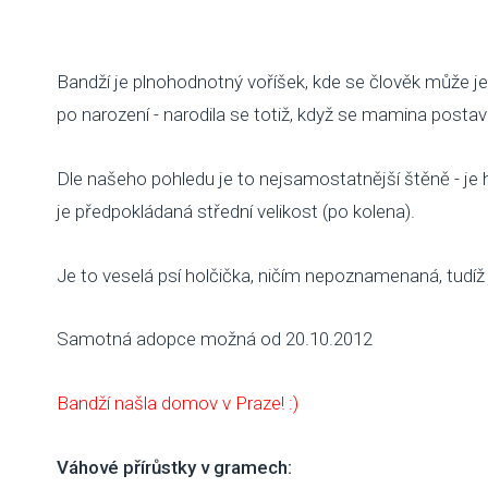
Bandží je plnohodnotný voříšek, kde se člověk může j
po narození - narodila se totiž, když se mamina postavil
Dle našeho pohledu je to nejsamostatnější štěně - je h
je předpokládaná střední velikost (po kolena).
Je to veselá psí holčička, ničím nepoznamenaná, tudíž j
Samotná adopce možná od 20.10.2012
Bandží našla domov v Praze! :)
Váhové přírůstky v gramech: