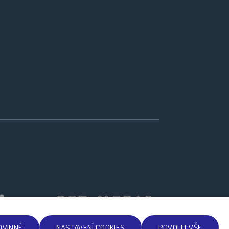
TikTok
Instagram
Facebook
Youtube
OVINNÉ
NASTAVENÍ COOKIES
POVOLIT VŠE