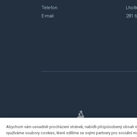
Telefon:
+420 607 018 218
Lhotk
E-mail:
info@dog-point.cz
281 6
Abychom vám usnadnili procházení stránek, nabídli přizpůsobený obsah 
využíváme soubory cookies, které sdílíme se svými partnery pro sociální méd