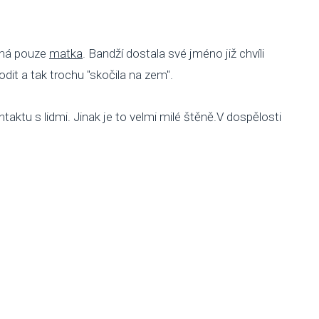
námá pouze
matka
. Bandží dostala své jméno již chvíli
odit a tak trochu "skočila na zem".
aktu s lidmi. Jinak je to velmi milé štěně.V dospělosti