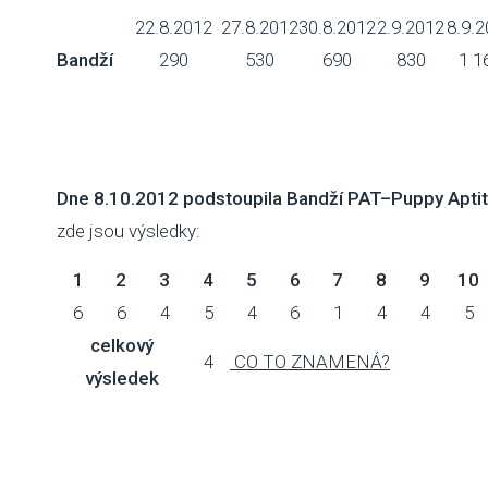
22.8.2012
27.8.2012
30.8.2012
2.9.2012
8.9.
Bandží
290
530
690
830
1 1
Dne 8.10.2012 podstoupila Bandží PAT–Puppy Apti
zde jsou výsledky:
1
2
3
4
5
6
7
8
9
10
6
6
4
5
4
6
1
4
4
5
celkový
4
CO TO ZNAMENÁ?
výsledek