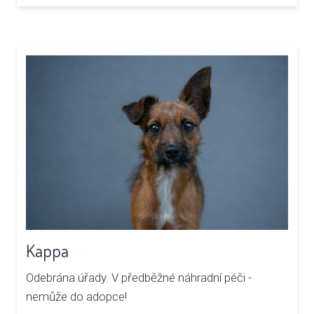
NAP
DOK
OCH
ÚDAJ
ESHOP
Kappa
Odebrána úřady. V předběžné náhradní péči -
nemůže do adopce!