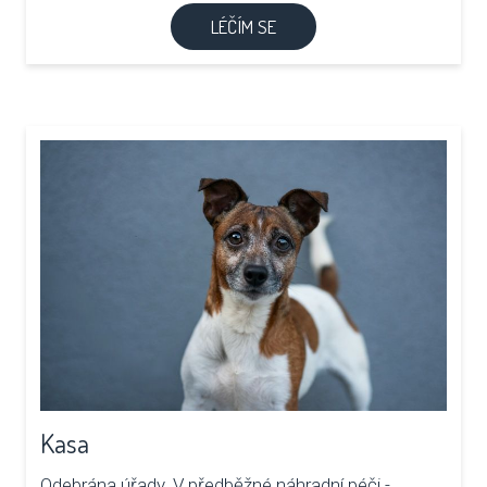
LÉČÍM SE
Kasa
Odebrána úřady. V předběžné náhradní péči -