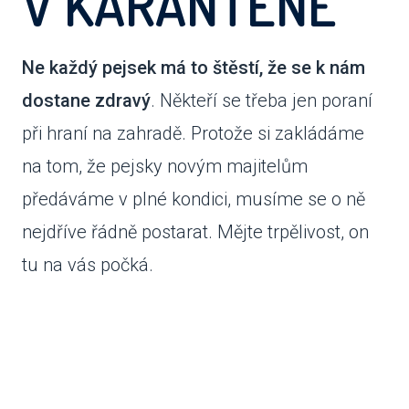
V KARANTÉNĚ
VENČE
Ne každý pejsek má to štěstí, že se k nám
SLUŽB
dostane zdravý
. Někteří se třeba jen poraní
ODC
při hraní na zahradě. Protože si zakládáme
UBY
na tom, že pejsky novým majitelům
předáváme v plné kondici, musíme se o ně
VÝC
nejdříve řádně postarat. Mějte trpělivost, on
VET
tu na vás počká.
PODPO
FIN
DMS
CHA