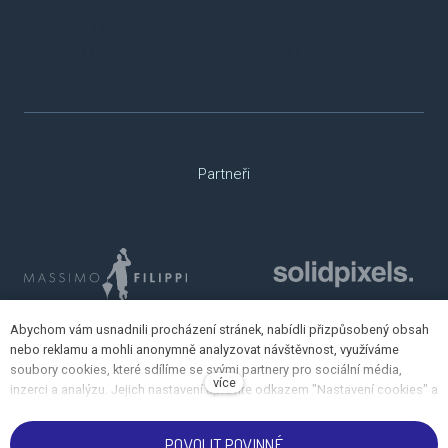
TikTok
Instagram
Facebook
Youtube
Partneři
Abychom vám usnadnili procházení stránek, nabídli přizpůsobený obsah
nebo reklamu a mohli anonymně analyzovat návštěvnost, využíváme
soubory cookies, které sdílíme se svými partnery pro sociální média,
více
inzerci a analýzu. Jejich nastavení upravíte odkazem "Nastavení cookies" a
kdykoliv jej můžete změnit v patičce webu. Podrobnější informace najdete
v našich Zásadách ochrany osobních údajů a používání souborů cookies.
POVOLIT POVINNÉ