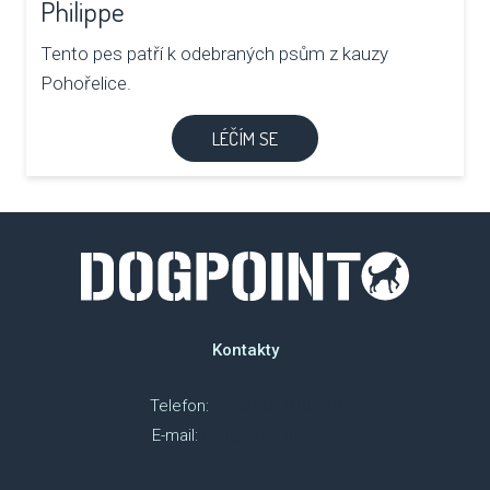
Philippe
Tento pes patří k odebraných psům z kauzy
Pohořelice.
LÉČÍM SE
Kontakty
Telefon:
+420 607 018 218
E-mail:
info@dog-point.cz