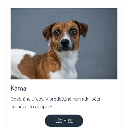
SBÍ
DOB
MAT
PUSŤ 
DORB
O NÁS
Kamai
NOV
Odebrána úřady. V předběžné náhradní péči -
KDO
nemůže do adopce!
NÁŠ
LÉČÍM SE
POS