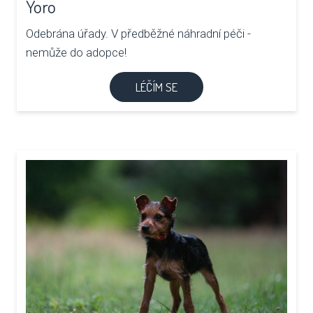
Yoro
Odebrána úřady. V předběžné náhradní péči -
nemůže do adopce!
LÉČÍM SE