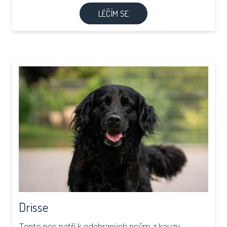
LÉČÍM SE
Drisse
Tento pes patří k odebraných psům z kauzy