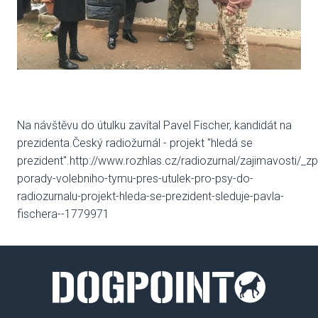
Na návštěvu do útulku zavítal Pavel Fischer, kandidát na
prezidenta.Český radiožurnál - projekt "hledá se
prezident".http://www.rozhlas.cz/radiozurnal/zajimavosti/_z
porady-volebniho-tymu-pres-utulek-pro-psy-do-
radiozurnalu-projekt-hleda-se-prezident-sleduje-pavla-
fischera--1779971