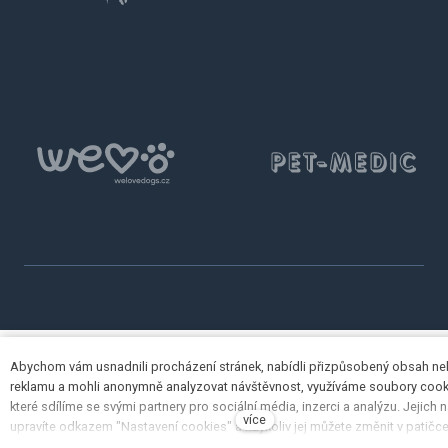
Abychom vám usnadnili procházení stránek, nabídli přizpůsobený obsah n
reklamu a mohli anonymně analyzovat návštěvnost, využíváme soubory cook
které sdílíme se svými partnery pro sociální média, inzerci a analýzu. Jejich 
více
upravíte odkazem "Nastavení cookies" a kdykoliv jej můžete změnit v patičc
Podrobnější informace najdete v našich Zásadách ochrany osobních údajů 