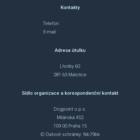
Kontakty
Telefon:
+420 607 018 218
E-mail:
info@dog-point.cz
Adresa útulku
Lhotky 60
281 63 Malotice
Sídlo organizace a korespondenční kontakt
Dogpoint o.p.s.
Milánská 452
109 00 Praha 15
ID Datové schránky: fkb79bk