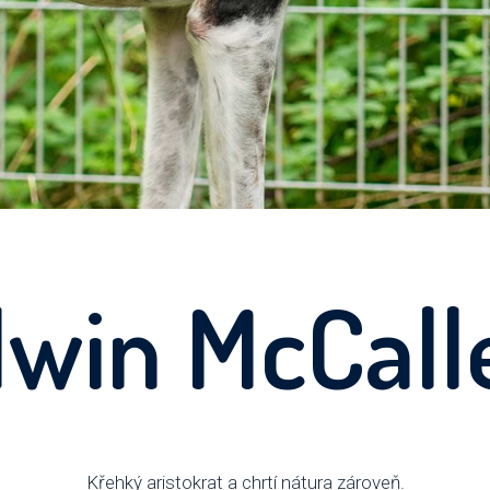
lwin McCall
Křehký aristokrat a chrtí nátura zároveň.