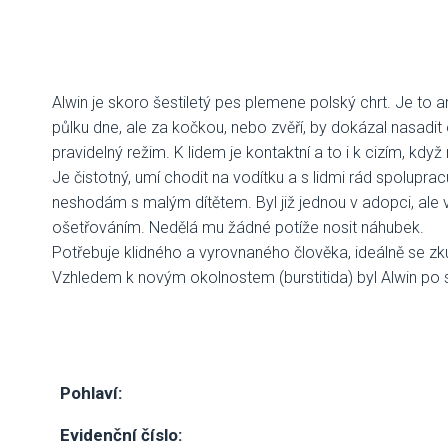
Alwin je skoro šestiletý pes plemene polský chrt. Je to
půlku dne, ale za kočkou, nebo zvěří, by dokázal nasadit o
pravidelný režim. K lidem je kontaktní a to i k cizím, kdy
Je čistotný, umí chodit na vodítku a s lidmi rád spolupr
neshodám s malým dítětem. Byl již jednou v adopci, ale vr
ošetřováním. Nedělá mu žádné potíže nosit náhubek.
Potřebuje klidného a vyrovnaného člověka, ideálně se 
Vzhledem k novým okolnostem (burstitida) byl Alwin po 
Pohlaví:
Evidenční číslo: