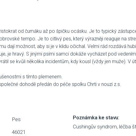
 aristokrat od čumáku až po špičku ocásku. Je to typický zástup
brovské tempo. Je to citlivý pes, který výrazněji reaguje na stres
ž mu dají možnost, aby si je v klidu očichal. Velmi rád rozdává hu
acuje, je hravý. S jinými psími samci dokáže vycházet pod vedení
átil se kvůli několika incidentům, kdy kousl (vždy jen muže). V ú
zkušenostmi s tímto plemenem.
společné dohodě předán do péče spolku Chrti v nouzi z.s.
Poznámka ke stavu:
Pes
Cushingův syndrom, léčba št
46021