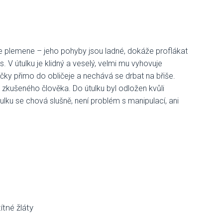
ce plemene – jeho pohyby jsou ladné, dokáže proflákat
. V útulku je klidný a veselý, velmi mu vyhovuje
bičky přimo do obličeje a nechává se drbat na břiše.
m zkušeného člověka. Do útulku byl odložen kvůli
tulku se chová slušně, není problém s manipulací, ani
ítné žláty