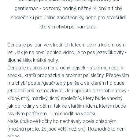
gentleman - pozorný, hodný, něžný. Klidný a tichý
VENČE
společník i pro úplné začátečníky, nebo pro starší lidi,
kterým chybí psí kamarád.
SLUŽB
ODC
Čenda je psí pán ve středních letech. Je mu kolem osmi
let. Jak je na první pohled vidno, je to pes jezevčíkovitý -
UBY
dlouhé tělo, krátké nohy.
VÝC
Čenda je naprosto nenáročný pejsek - stačí mu něco k
snědku, kratší procházka a prohnat psí slečny. Především
VET
mu chybí postel/gauč/teplý pelíšek, ve kterém ho bude
jeho páníček rozmazlovat. Je naprosto bezproblémový -
PODPO
klidný, milý, mazlivý, tichý společník, který bude vhodný
jak do rodiny s dětmi, tak ke starším lidem, kterým bude
FIN
skvělým parťákem. Umí chodit na vodítku.
Naše útulkové kočky ho nechávaly zcela chladným
DMS
(možná i proto, že jsou větší než on:). Rozhodně to není
CHA
hlídač.