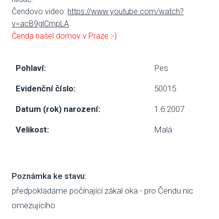
Čendovo video:
https://www.youtube.com/watch?
SBÍ
v=acB9glCmpLA
Čenda našel domov v Praze :-)
DOB
MAT
Pohlaví:
Pes
Evidenční číslo:
50015
PUSŤ 
Datum (rok) narození:
1.6.2007
DORB
O NÁS
Velikost:
Malá
NOV
KDO
Poznámka ke stavu:
předpokládáme počínající zákal oka - pro Čendu nic
NÁŠ
omezujícího
POS