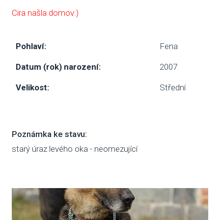
Cira našla domov:)
SBÍ
DOB
Pohlaví:
Fena
MAT
Datum (rok) narození:
2007
Velikost:
Střední
PUSŤ 
DORB
O NÁS
Poznámka ke stavu:
starý úraz levého oka - neomezující
NOV
KDO
NÁŠ
POS