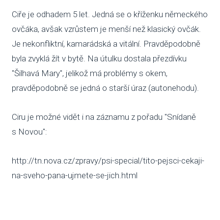
Ciře je odhadem 5 let. Jedná se o kříženku německého
VENČE
ovčáka, avšak vzrůstem je menší než klasický ovčák.
SLUŽB
Je nekonfliktní, kamarádská a vitální. Pravděpodobně
byla zvyklá žít v bytě. Na útulku dostala přezdívku
ODC
"Šilhavá Mary", jelikož má problémy s okem,
UBY
pravděpodobně se jedná o starší úraz (autonehodu).
VÝC
Ciru je možné vidět i na záznamu z pořadu "Snídaně
VET
s Novou":
PODPO
http://tn.nova.cz/zpravy/psi-special/tito-pejsci-cekaji-
na-sveho-pana-ujmete-se-jich.html
FIN
DMS
CHA