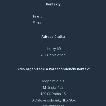
Kontakty
Telefon:
+420 607 018 218
E-mail:
info@dog-point.cz
Adresa útulku
Lhotky 60
281 63 Malotice
Sídlo organizace a korespondenční kontakt
Dogpoint o.p.s.
Milánská 452
109 00 Praha 15
ID Datové schránky: fkb79bk