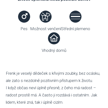
VENČE
SLUŽB
Pes
Možnost venčení
Střední plemeno
ODC
UBY
Vhodný domů
VÝC
VET
Frenk je veselý dědeček s křivými zoubky, bez ocásku,
PODPO
ale zato s nezdolně pozitivním přístupem k životu.
FIN
I když občas neví úplně přesně, z čeho má radost –
radost prostě má. A často ji rozdává i ostatním. Jak
DMS
lidem, které zná, tak i úplně cizím.
CHA