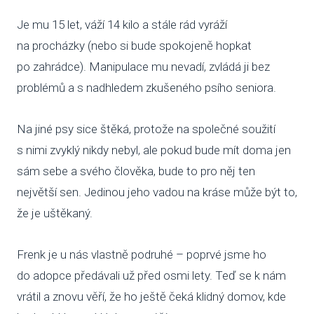
Je mu 15 let, váží 14 kilo a stále rád vyráží
SBÍ
na procházky (nebo si bude spokojeně hopkat
DOB
po zahrádce). Manipulace mu nevadí, zvládá ji bez
problémů a s nadhledem zkušeného psího seniora.
MAT
Na jiné psy sice štěká, protože na společné soužití
PUSŤ 
s nimi zvyklý nikdy nebyl, ale pokud bude mít doma jen
DORB
sám sebe a svého člověka, bude to pro něj ten
O NÁS
největší sen. Jedinou jeho vadou na kráse může být to,
že je uštěkaný.
NOV
KDO
Frenk je u nás vlastně podruhé – poprvé jsme ho
do adopce předávali už před osmi lety. Teď se k nám
NÁŠ
vrátil a znovu věří, že ho ještě čeká klidný domov, kde
POS