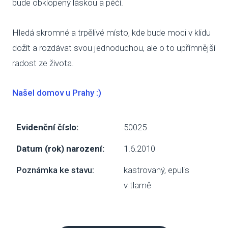
bude obklopený láskou a péčí.
NAP
Hledá skromné a trpělivé místo, kde bude moci v klidu
DOK
dožít a rozdávat svou jednoduchou, ale o to upřímnější
OCH
radost ze života.
ÚDAJ
Našel domov u Prahy :)
ESHOP
Evidenční číslo:
50025
Datum (rok) narození:
1.6.2010
Poznámka ke stavu:
kastrovaný, epulis
v tlamě