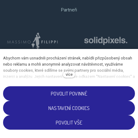
Partneři
Abychom vám usnadnili procházení stránek, nabídli přizpůsobený obsah
nebo reklamu a mohli anonymně analyzovat návštěvnost, využíváme
soubory cookies, které sdílíme se svými partnery pro sociální média,
více
inzerci a analýzu. Jejich nastavení upravíte odkazem "Nastavení cookies" a
kdykoliv jej můžete změnit v patičce webu. Podrobnější informace najdete
v našich Zásadách ochrany osobních údajů a používání souborů cookies.
POVOLIT POVINNÉ
Souhlasíte s používáním cookies?
NASTAVENÍ COOKIES
CS
EN
POVOLIT VŠE