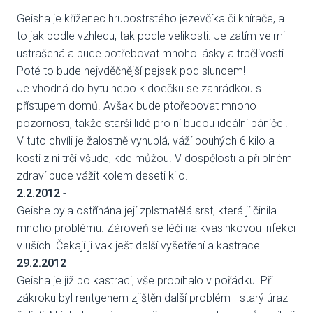
Geisha je kříženec hrubostrstého jezevčíka či knírače, a
VENČE
to jak podle vzhledu, tak podle velikosti. Je zatím velmi
ustrašená a bude potřebovat mnoho lásky a trpělivosti.
SLUŽB
Poté to bude nejvděčnější pejsek pod sluncem!
Je vhodná do bytu nebo k doečku se zahrádkou s
ODC
přístupem domů. Avšak bude ptořebovat mnoho
UBY
pozornosti, takže starší lidé pro ní budou ideální páníčci.
V tuto chvíli je žalostně vyhublá, váží pouhých 6 kilo a
VÝC
kostí z ní trčí všude, kde můžou. V dospělosti a při plném
zdraví bude vážit kolem deseti kilo.
VET
2.2.2012
-
Geishe byla ostříhána její zplstnatělá srst, která jí činila
PODPO
mnoho problému. Zároveň se léčí na kvasinkovou infekci
v uších. Čekají ji vak ješt další vyšetření a kastrace.
FIN
29.2.2012
Geisha je již po kastraci, vše probíhalo v pořádku. Při
DMS
zákroku byl rentgenem zjištěn další problém - starý úraz
CHA