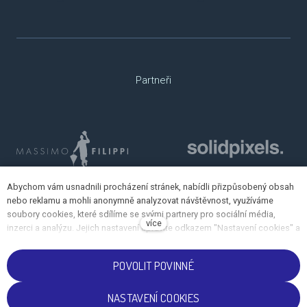
Partneři
Abychom vám usnadnili procházení stránek, nabídli přizpůsobený obsah
nebo reklamu a mohli anonymně analyzovat návštěvnost, využíváme
soubory cookies, které sdílíme se svými partnery pro sociální média,
více
inzerci a analýzu. Jejich nastavení upravíte odkazem "Nastavení cookies" a
kdykoliv jej můžete změnit v patičce webu. Podrobnější informace najdete
v našich Zásadách ochrany osobních údajů a používání souborů cookies.
POVOLIT POVINNÉ
Souhlasíte s používáním cookies?
NASTAVENÍ COOKIES