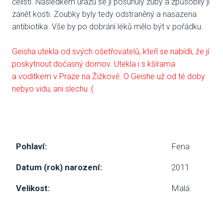
čelisti. Následkem úrazu se jí posunuly zuby a způsobily jí
zánět kosti. Zoubky byly tedy odstraněný a nasazena
SBÍ
antibiotika. Vše by po dobrání léků mělo být v pořádku.
DOB
Geisha utekla od svých ošetřovatelů, kteří se nabídli, že jí
poskytnout dočasný domov. Utekla i s kšírama
MAT
a vodítkem v Praze na Žižkově. O Geishe už od té doby
nebyo vidu, ani slechu :(
PUSŤ 
DORB
O NÁS
Pohlaví:
Fena
NOV
Datum (rok) narození:
2011
KDO
Velikost:
Malá
NÁŠ
POS