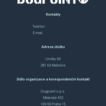
NAP
Kontakty
DOK
Telefon:
+420 607 018 218
OCH
E-mail:
info@dog-point.cz
ÚDAJ
Adresa útulku
ESHOP
Lhotky 60
281 63 Malotice
Sídlo organizace a korespondenční kontakt
Dogpoint o.p.s.
Milánská 452
109 00 Praha 15