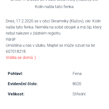
Kolín našla tato fenka.
VENČE
Dnes, 17.2.2020 se v obci Skramníky (Klučov), okr. Kolín
SLUŽB
našla tato fenka. Neměla na sobě obojek a má čip, který
ODC
nebyl nalezen v žádném registru.
Hárá!!
UBY
Umístěna u nás v útulku. Majitel se může ozvat na tel
607018218.
VÝC
Vrátila se domů :)
VET
Pohlaví:
Fena
PODPO
Evidenční číslo:
8020
FIN
Velikost:
Střední
DMS
CHA