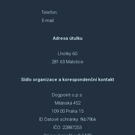
Telefon:
+420 607 018 218
E-mail:
info@dog-point.cz
Adresa útulku
Lhotky 60
281 63 Malotice
Sídlo organizace a korespondenční kontakt
Dogpoint o.p.s.
Milánská 452
109 00 Praha 15
ID Datové schránky: fkb79bk
IČO: 22887253