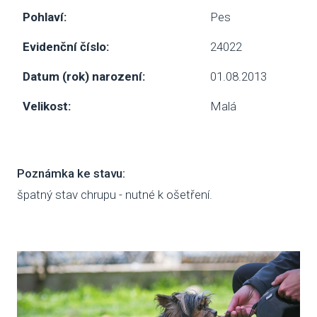
Pohlaví:
Pes
SBÍ
Evidenční číslo:
24022
DOB
Datum (rok) narození:
01.08.2013
MAT
Velikost:
Malá
PUSŤ 
DORB
Poznámka ke stavu:
O NÁS
špatný stav chrupu - nutné k ošetření.
NOV
KDO
NÁŠ
POS