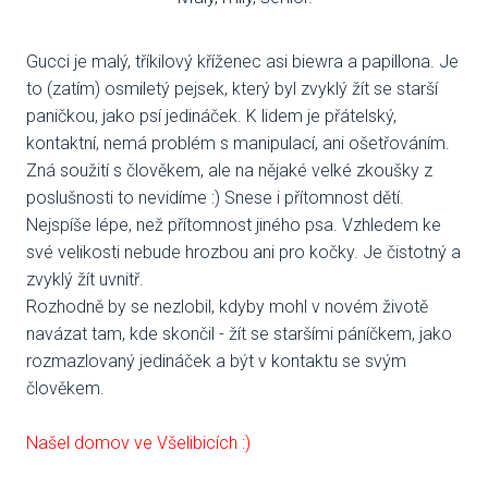
VENČE
Gucci je malý, tříkilový kříženec asi biewra a papillona. Je
to (zatím) osmiletý pejsek, který byl zvyklý žít se starší
SLUŽB
paničkou, jako psí jedináček. K lidem je přátelský,
ODC
kontaktní, nemá problém s manipulací, ani ošetřováním.
Zná soužití s člověkem, ale na nějaké velké zkoušky z
UBY
poslušnosti to nevidíme :) Snese i přítomnost dětí.
Nejspíše lépe, než přítomnost jiného psa. Vzhledem ke
VÝC
své velikosti nebude hrozbou ani pro kočky. Je čistotný a
zvyklý žít uvnitř.
VET
Rozhodně by se nezlobil, kdyby mohl v novém životě
navázat tam, kde skončil - žít se staršími páníčkem, jako
PODPO
rozmazlovaný jedináček a být v kontaktu se svým
člověkem.
FIN
DMS
Našel domov ve Všelibicích :)
CHA