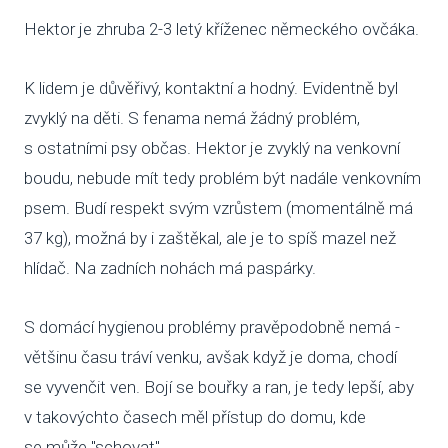
Hektor je zhruba 2-3 letý kříženec německého ovčáka.
VENČE
K lidem je důvěřivý, kontaktní a hodný. Evidentně byl
SLUŽB
zvyklý na děti. S fenama nemá žádný problém,
ODC
s ostatními psy občas. Hektor je zvyklý na venkovní
UBY
boudu, nebude mít tedy problém být nadále venkovním
psem. Budí respekt svým vzrůstem (momentálně má
VÝC
37 kg), možná by i zaštěkal, ale je to spíš mazel než
VET
hlídač. Na zadních nohách má paspárky.
PODPO
S domácí hygienou problémy pravěpodobně nemá -
většinu času tráví venku, avšak když je doma, chodí
FIN
se vyvenčit ven. Bojí se bouřky a ran, je tedy lepší, aby
DMS
v takovýchto časech měl přístup do domu, kde
CHA
se může "schovat".