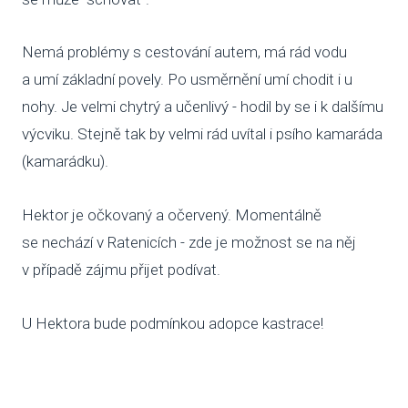
SBÍ
Nemá problémy s cestování autem, má rád vodu
DOB
a umí základní povely. Po usměrnění umí chodit i u
nohy. Je velmi chytrý a učenlivý - hodil by se i k dalšímu
MAT
výcviku. Stejně tak by velmi rád uvítal i psího kamaráda
(kamarádku).
PUSŤ 
DORB
Hektor je očkovaný a očervený. Momentálně
O NÁS
se nechází v Ratenicích - zde je možnost se na něj
v případě zájmu přijet podívat.
NOV
KDO
U Hektora bude podmínkou adopce kastrace!
NÁŠ
POS