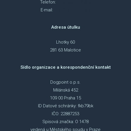
Telefon:
+420 607 018 218
E-mail:
info@dog-point.cz
Adresa útulku
Lhotky 60
281 63 Malotice
Sídlo organizace a korespondenční kontakt
Dogpoint o.p.s.
Milánská 452
109 00 Praha 15
ID Datové schránky: fkb79bk
IČO: 22887253
Spisová značka: O 1478
vedená u Městského soudu v Praze