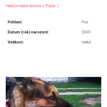
Hektor našel domov v Praze :)
NAP
DOK
Pohlaví:
Pes
OCH
Datum (rok) narození:
2009
ÚDAJ
Velikost:
Velká
ESHOP