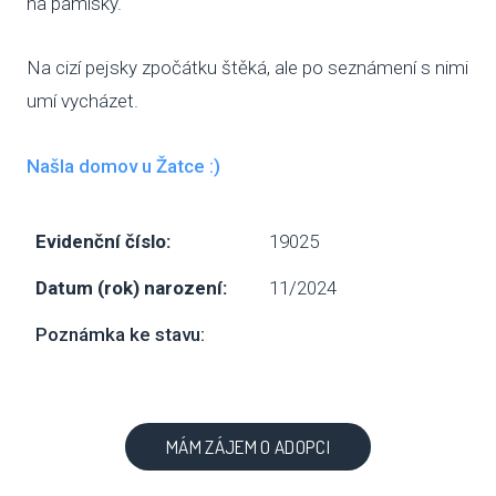
na pamlsky.
NAP
Na cizí pejsky zpočátku štěká, ale po seznámení s nimi
DOK
umí vycházet.
OCH
ÚDAJ
Našla domov u Žatce :)
ESHOP
Evidenční číslo:
19025
Datum (rok) narození:
11/2024
Poznámka ke stavu:
MÁM ZÁJEM O ADOPCI