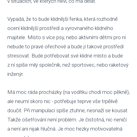
v situacích, ve kterých neví, co má dělat.
SBÍ
Vypadá, že to bude klidnější fenka, která rozhodně
DOB
ocení klidnější prostředí a vyrovnaného klidného
majitele. Místo s více psy, nebo aktivními dětmi pro ní
MAT
nebude to pravé ořechové a bude jí takové prostředí
stresovat. Bude potřebovat své klidné místo a bude
PUSŤ 
z ní spíše milý společník, než sportovec, nebo raketový
DORB
inženýr.
O NÁS
Má moc ráda procházky (na vodítku chodí moc pěkně),
NOV
ale neumí skoro nic - potřebuje teprve vše trpělivě
KDO
doučit. Při manipulaci spíše ztuhne, nesnaží se kousat.
Takže ošetřování není problém. Je čistotná, nic neničí
NÁŠ
a není ani nijak hlučná. Je moc hezky motivovatelná
POS