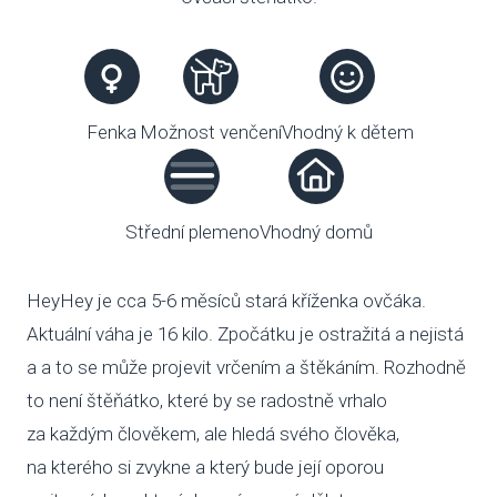
VENČE
SLUŽB
Fenka
Možnost venčení
Vhodný k dětem
ODC
UBY
Střední plemeno
Vhodný domů
VÝC
VET
HeyHey je cca 5-6 měsíců stará kříženka ovčáka.
Aktuální váha je 16 kilo. Zpočátku je ostražitá a nejistá
PODPO
a a to se může projevit vrčením a štěkáním. Rozhodně
FIN
to není štěňátko, které by se radostně vrhalo
za každým člověkem, ale hledá svého člověka,
DMS
na kterého si zvykne a který bude její oporou
CHA