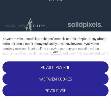
Partneři
Abychom vám usnadnili procházení stránek, nabídli přizpůsobený obsah
nebo reklamu a mohli anonymně analyzovat návštěvnost, využíváme
soubory cookies, které sdílíme se svými partnery pro sociální média,
více
inzerci a analýzu. Jejich nastavení upravíte odkazem "Nastavení cookies" a
kdykoliv jej můžete změnit v patičce webu. Podrobnější informace najdete
v našich Zásadách ochrany osobních údajů a používání souborů cookies.
POVOLIT POVINNÉ
Souhlasíte s používáním cookies?
NASTAVENÍ COOKIES
CS
EN
POVOLIT VŠE