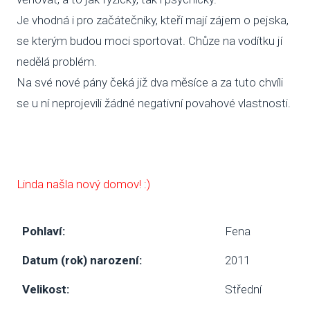
Je vhodná i pro začátečníky, kteří mají zájem o pejska,
SBÍ
se kterým budou moci sportovat. Chůze na vodítku jí
DOB
nedělá problém.
Na své nové pány čeká již dva měsíce a za tuto chvíli
MAT
se u ní neprojevili žádné negativní povahové vlastnosti.
PUSŤ 
DORB
O NÁS
Linda našla nový domov! :)
NOV
Pohlaví:
Fena
KDO
Datum (rok) narození:
2011
NÁŠ
Velikost:
Střední
POS