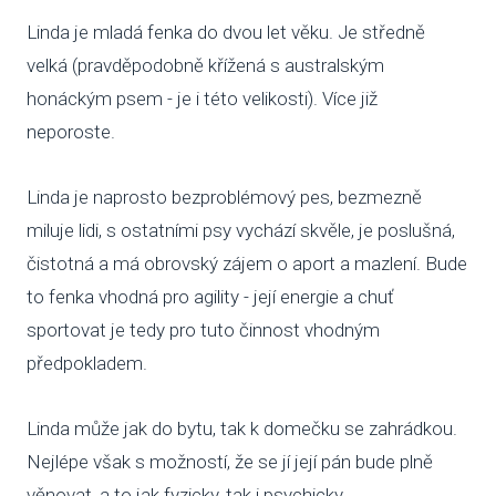
Linda je mladá fenka do dvou let věku. Je středně
VENČE
velká (pravděpodobně křížená s australským
SLUŽB
honáckým psem - je i této velikosti). Více již
neporoste.
ODC
UBY
Linda je naprosto bezproblémový pes, bezmezně
miluje lidi, s ostatními psy vychází skvěle, je poslušná,
VÝC
čistotná a má obrovský zájem o aport a mazlení. Bude
VET
to fenka vhodná pro agility - její energie a chuť
sportovat je tedy pro tuto činnost vhodným
PODPO
předpokladem.
FIN
Linda může jak do bytu, tak k domečku se zahrádkou.
DMS
Nejlépe však s možností, že se jí její pán bude plně
CHA
věnovat, a to jak fyzicky, tak i psychicky.