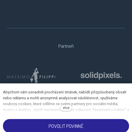
TikTok
Instagram
Facebook
Youtube
Partneři
Abychom vám usnadnili procházení stránek, nabídli přizpůsobený obsah
nebo reklamu a mohli anonymně analyzovat návštěvnost, využíváme
soubory cookies, které sdílíme se svými partnery pro sociální média,
více
inzerci a analýzu. Jejich nastavení upravíte odkazem "Nastavení cookies" a
kdykoliv jej můžete změnit v patičce webu. Podrobnější informace najdete
v našich Zásadách ochrany osobních údajů a používání souborů cookies.
POVOLIT POVINNÉ
Souhlasíte s používáním cookies?