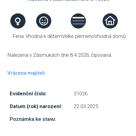
VENČE
SLUŽB
Fena
Vhodná k dětem
Velké plemeno
Vhodná domů
ODC
UBY
Nalezena v Zásmukách dne 8.4.2026, čipovaná.
VÝC
Vrácena majiteli.
VET
Evidenční číslo:
31026
PODPO
Datum (rok) narození:
22.03.2025
FIN
Poznámka ke stavu:
DMS
CHA