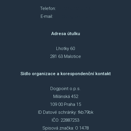
Telefon:
+420 607 018 218
NAP
E-mail:
info@dog-point.cz
DOK
Adresa útulku
OCH
ÚDAJ
Lhotky 60
281 63 Malotice
ESHOP
Sídlo organizace a korespondenční kontakt
Dogpoint o.p.s.
Milánská 452
109 00 Praha 15
ID Datové schránky: fkb79bk
IČO: 22887253
Spisová značka: O 1478