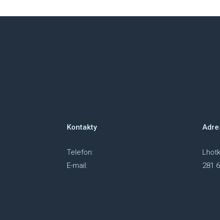
Kontakty
Adre
Telefon:
+420 607 018 218
Lhotk
E-mail:
info@dog-point.cz
281 6