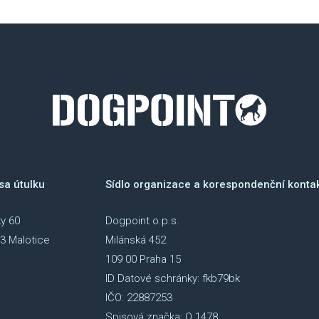
sa útulku
Sídlo organizace a korespondenční konta
y 60
Dogpoint o.p.s.
3 Malotice
Milánská 452
109 00 Praha 15
ID Datové schránky: fkb79bk
IČO: 22887253
Spisová značka: O 1478