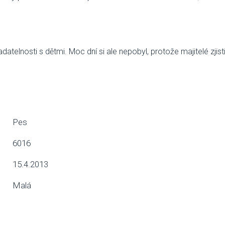
ladatelnosti s dětmi. Moc dní si ale nepobyl, protože majitelé zjis
Pes
6016
15.4.2013
Malá