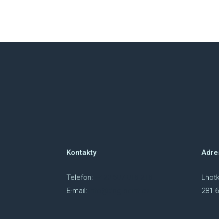
Kontakty
Adre
Telefon:
+420 607 018 218
Lhotk
E-mail:
info@dog-point.cz
281 6