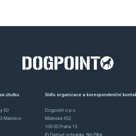
sa útulku
Sídlo organizace a korespondenční konta
y 60
Dogpoint o.p.s.
3 Malotice
Milánská 452
109 00 Praha 15
ID Datové schránky: fkb79bk