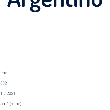
Fena
63021
1.3.2021
těně (mrně)