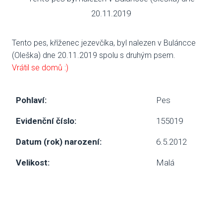
20.11.2019
VENČE
Tento pes, kříženec jezevčíka, byl nalezen v Buláncce
SLUŽB
(Oleška) dne 20.11.2019 spolu s druhým psem.
ODC
Vrátil se domů :)
UBY
Pohlaví:
Pes
VÝC
Evidenční číslo:
155019
VET
Datum (rok) narození:
6.5.2012
PODPO
Velikost:
Malá
FIN
DMS
CHA