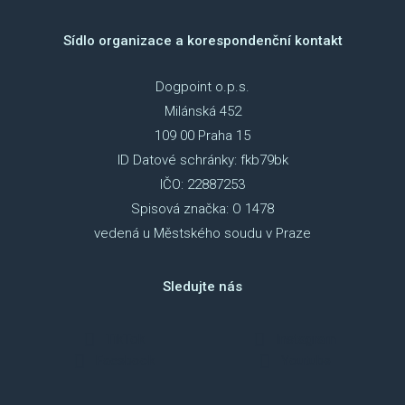
NAP
Sídlo organizace a korespondenční kontakt
DOK
Dogpoint o.p.s.
OCH
Milánská 452
ÚDAJ
109 00 Praha 15
ID Datové schránky: fkb79bk
ESHOP
IČO: 22887253
Spisová značka: O 1478
vedená u Městského soudu v Praze
Sledujte nás
TikTok
Instagram
Facebook
Youtube