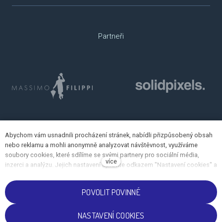
Partneři
Abychom vám usnadnili procházení stránek, nabídli přizpůsobený obsah
nebo reklamu a mohli anonymně analyzovat návštěvnost, využíváme
soubory cookies, které sdílíme se svými partnery pro sociální média,
více
inzerci a analýzu. Jejich nastavení upravíte odkazem "Nastavení cookies" a
kdykoliv jej můžete změnit v patičce webu. Podrobnější informace najdete
v našich Zásadách ochrany osobních údajů a používání souborů cookies.
POVOLIT POVINNÉ
Souhlasíte s používáním cookies?
NASTAVENÍ COOKIES