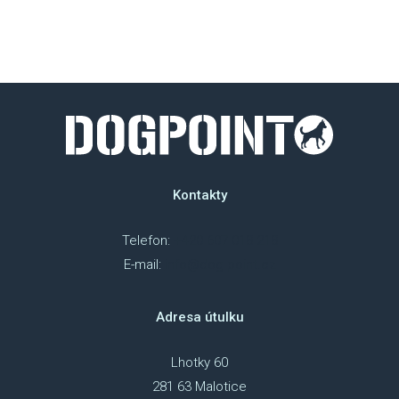
SBÍ
DOB
MAT
PUSŤ 
Kontakty
DORB
O NÁS
Telefon:
+420 607 018 218
E-mail:
info@dog-point.cz
NOV
KDO
Adresa útulku
NÁŠ
Lhotky 60
281 63 Malotice
POS