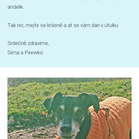
andelik.
SBÍ
Tak nic, mejte se krásně a at se vám dari v útulku
DOB
MAT
Srdečně zdravíme,
Sima a Peewko
PUSŤ 
DORB
O NÁS
NOV
KDO
NÁŠ
POS