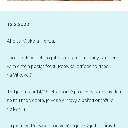
VENČE
12.2.2022
SLUŽB
ODC
Ahojte Miško a Honza,
UBY
Jsou to desat let, co jste zachranili limuzačy tak jsem
VÝC
vám chtěla poslat fotku Peewka, odfoceno dnes
VET
na Vitkově:))
PODPO
Ted je mu asi 14/15 let a kromě problemy s ledviny dari
se mu moc dobre, je veselý, hravý a pořad obtežuje
FIN
holky hihi
DMS
Ja jsem za Peewka moc vdečná jelikož je to opravdu
CHA