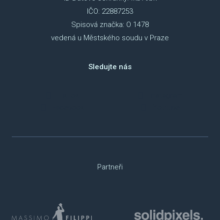
IČO: 22887253
NAP
Spisová značka: O 1478
vedená u Městského soudu v Praze
DOK
OCH
Sledujte nás
ÚDAJ
TikTok
Instagram
ESHOP
Facebook
Youtube
Partneři