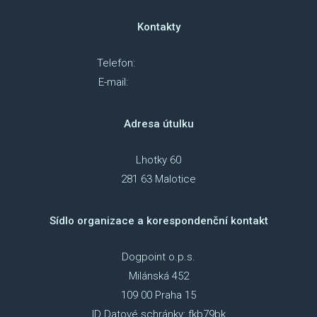
Kontakty
SBÍ
DOB
Telefon:
+420 607 018 218
E-mail:
info@dog-point.cz
MAT
Adresa útulku
PUSŤ 
DORB
Lhotky 60
281 63 Malotice
O NÁS
NOV
Sídlo organizace a korespondenční kontakt
KDO
Dogpoint o.p.s.
Milánská 452
NÁŠ
109 00 Praha 15
POS
ID Datové schránky: fkb79bk