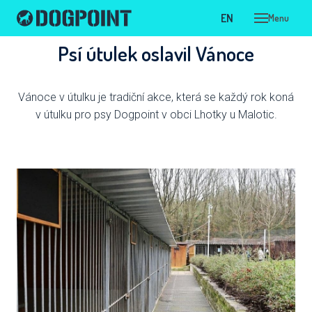
CS
EN
Menu
Psí útulek oslavil Vánoce
ÚVOD
ADOPC
Vánoce v útulku je tradiční akce, která se každý rok koná
NAŠI P
v útulku pro psy Dogpoint v obci Lhotky u Malotic.
PSI 
V LÉ
V KA
VIR
NAŠ
OPU
DOT