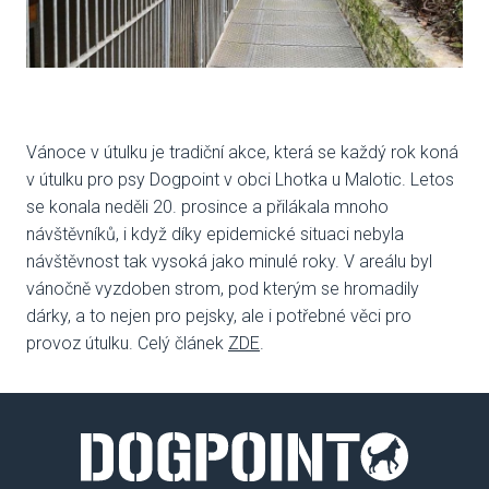
VENČE
SLUŽB
ODC
Vánoce v útulku je tradiční akce, která se každý rok koná
v útulku pro psy Dogpoint v obci Lhotka u Malotic. Letos
UBY
se konala neděli 20. prosince a přilákala mnoho
návštěvníků, i když díky epidemické situaci nebyla
VÝC
návštěvnost tak vysoká jako minulé roky. V areálu byl
VET
vánočně vyzdoben strom, pod kterým se hromadily
dárky, a to nejen pro pejsky, ale i potřebné věci pro
provoz útulku. Celý článek
ZDE
.
PODPO
FIN
DMS
CHA