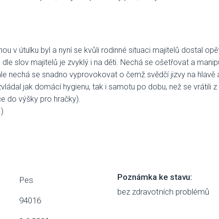
nou v útulku byl a nyní se kvůli rodinné situaci majitelů dostal opě
 a dle slov majitelů je zvyklý i na děti. Nechá se ošetřovat a ma
, ale nechá se snadno vyprovokovat o čemž svědčí jizvy na hlavě 
zvládal jak domácí hygienu, tak i samotu po dobu, než se vrátili 
e do výšky pro hračky).
)
Poznámka ke stavu:
Pes
bez zdravotních problémů
94016