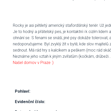
Rocky je asi pětiletý americký stafordšírský teriér. Už jed
Je to hodný a přátelský pes, je kontaktní i k cizím lidem
ohnání se. S fenami se snáší, jiné psy dokáže tolerovat
nedoporučujeme. Byl zvyklý žít v bytě, kde slov majitelů 
sednout. Má rád hry s kalcíkem a peškem (moc rád skáč
Neznáme jeho vztah k jiným zvířatům (kočkám, drůbeži...
Našel domov v Praze :)
Pohlaví:
Evidenční číslo: