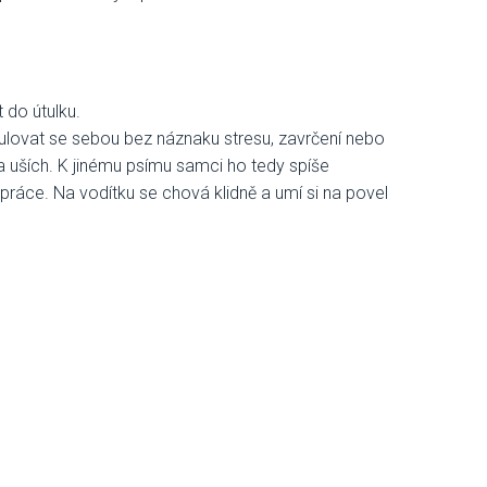
t do útulku.
nipulovat se sebou bez náznaku stresu, zavrčení nebo
a uších. K jinému psímu samci ho tedy spíše
z práce. Na vodítku se chová klidně a umí si na povel