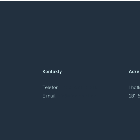
Kontakty
Adre
Telefon:
+420 607 018 218
Lhotk
E-mail:
info@dog-point.cz
281 6