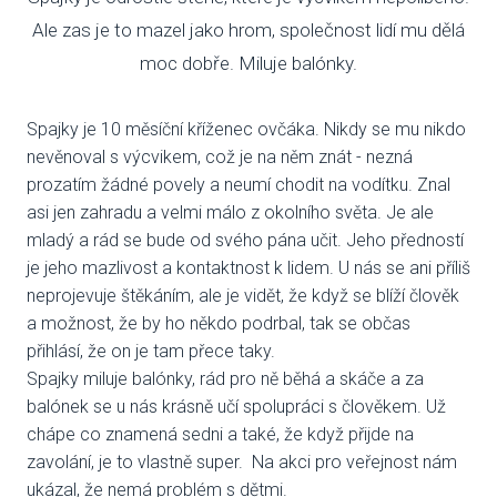
Ale zas je to mazel jako hrom, společnost lidí mu dělá
VENČE
moc dobře. Miluje balónky.
SLUŽB
Spajky je 10 měsíční kříženec ovčáka. Nikdy se mu nikdo
ODC
nevěnoval s výcvikem, což je na něm znát - nezná
prozatím žádné povely a neumí chodit na vodítku. Znal
UBY
asi jen zahradu a velmi málo z okolního světa. Je ale
mladý a rád se bude od svého pána učit. Jeho předností
VÝC
je jeho mazlivost a kontaktnost k lidem. U nás se ani příliš
VET
neprojevuje štěkáním, ale je vidět, že když se blíží člověk
a možnost, že by ho někdo podrbal, tak se občas
PODPO
přihlásí, že on je tam přece taky.
Spajky miluje balónky, rád pro ně běhá a skáče a za
FIN
balónek se u nás krásně učí spolupráci s člověkem. Už
chápe co znamená sedni a také, že když přijde na
DMS
zavolání, je to vlastně super. Na akci pro veřejnost nám
ukázal, že nemá problém s dětmi.
CHA