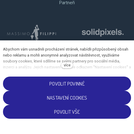
Partneři
Abychom vám usnadnili procházení stránek, nabídli přizpůsobený obsah
nebo reklamu a mohli anonymně analyzovat návštěvnost, využíváme
soubory cookies, které sdílíme se svými partnery pro sociální média,
více
inzerci a analýzu. Jejich nastavení upravíte odkazem "Nastavení cookies" a
kdykoliv jej můžete změnit v patičce webu. Podrobnější informace najdete
v našich Zásadách ochrany osobních údajů a používání souborů cookies.
POVOLIT POVINNÉ
Souhlasíte s používáním cookies?
NASTAVENÍ COOKIES
CS
EN
POVOLIT VŠE