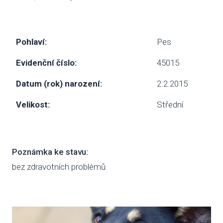
SBÍ
Pohlaví:
Pes
DOB
Evidenční číslo:
45015
MAT
Datum (rok) narození:
2.2.2015
PUSŤ 
Velikost:
Střední
DORB
O NÁS
Poznámka ke stavu:
NOV
bez zdravotních problémů
KDO
NÁŠ
POS