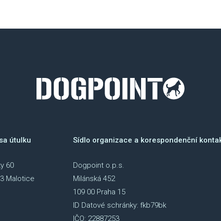
sa útulku
Sídlo organizace a korespondenční konta
y 60
Dogpoint o.p.s.
3 Malotice
Milánská 452
109 00 Praha 15
ID Datové schránky: fkb79bk
IČO: 22887253