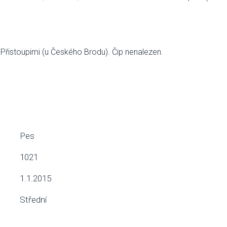
 v Přistoupimi (u Českého Brodu). Čip nenalezen.
Pes
1021
1.1.2015
Střední