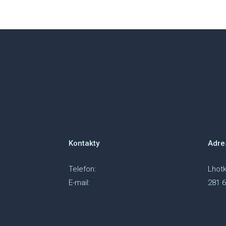
Kontakty
Adre
Telefon:
+420 607 018 218
Lhotk
E-mail:
info@dog-point.cz
281 6