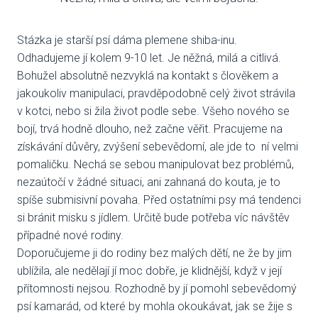
VENČE
Stázka je starší psí dáma plemene shiba-inu.
Odhadujeme jí kolem 9-10 let. Je něžná, milá a citlivá.
SLUŽB
Bohužel absolutně nezvyklá na kontakt s člověkem a
ODC
jakoukoliv manipulaci, pravděpodobně celý život strávila
v kotci, nebo si žila život podle sebe. Všeho nového se
UBY
bojí, trvá hodně dlouho, než začne věřit. Pracujeme na
získávání důvěry, zvýšení sebevědomí, ale jde to ní velmi
VÝC
pomaličku. Nechá se sebou manipulovat bez problémů,
nezaútočí v žádné situaci, ani zahnaná do kouta, je to
VET
spíše submisivní povaha. Před ostatními psy má tendenci
si bránit misku s jídlem. Určitě bude potřeba víc návštěv
PODPO
případné nové rodiny.
Doporučujeme ji do rodiny bez malých dětí, ne že by jim
FIN
ublížila, ale nedělají jí moc dobře, je klidnější, když v její
DMS
přítomnosti nejsou. Rozhodně by jí pomohl sebevědomý
psí kamarád, od které by mohla okoukávat, jak se žije s
CHA