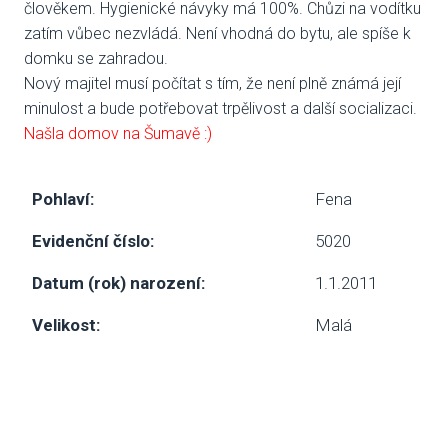
člověkem. Hygienické návyky má 100%. Chůzi na vodítku
zatím vůbec nezvládá. Není vhodná do bytu, ale spíše k
SBÍ
domku se zahradou.
Nový majitel musí počítat s tím, že není plně známá její
DOB
minulost a bude potřebovat trpělivost a další socializaci.
MAT
Našla domov na Šumavě :)
PUSŤ 
Pohlaví:
Fena
DORB
Evidenční číslo:
5020
O NÁS
Datum (rok) narození:
1.1.2011
NOV
Velikost:
Malá
KDO
NÁŠ
POS