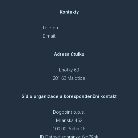
Kontakty
Telefon:
+420 607 018 218
E-mail:
info@dog-point.cz
Adresa útulku
Lhotky 60
281 63 Malotice
Sídlo organizace a korespondenční kontakt
Dogpoint o.p.s.
Milánská 452
109 00 Praha 15
ID Datové schránky: fkb79bk