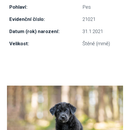
Pohlaví:
Pes
SBÍ
Evidenční číslo:
21021
DOB
Datum (rok) narození:
31.1.2021
MAT
Velikost:
Štěně (mrně)
PUSŤ 
DORB
O NÁS
NOV
KDO
NÁŠ
POS