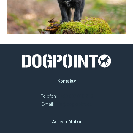
NAP
DOK
OCH
ÚDAJ
ESHOP
Kontakty
Telefon:
+420 607 018 218
E-mail:
info@dog-point.cz
Adresa útulku