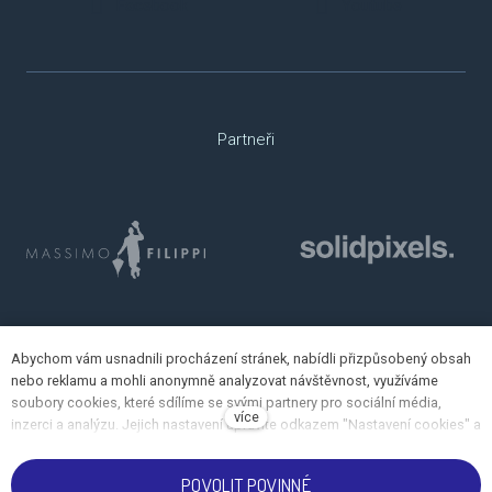
Facebook
Youtube
Partneři
Abychom vám usnadnili procházení stránek, nabídli přizpůsobený obsah
nebo reklamu a mohli anonymně analyzovat návštěvnost, využíváme
soubory cookies, které sdílíme se svými partnery pro sociální média,
více
inzerci a analýzu. Jejich nastavení upravíte odkazem "Nastavení cookies" a
kdykoliv jej můžete změnit v patičce webu. Podrobnější informace najdete
v našich Zásadách ochrany osobních údajů a používání souborů cookies.
POVOLIT POVINNÉ
Souhlasíte s používáním cookies?