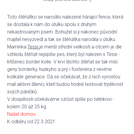
VENČE
Toto štěňátko se narodilo nalezené hárající fence, která
se dostala k nám do útulku spolu s druhým
SLUŽB
nekastrovaným psem. Bohužel si ji nakonec původní
ODC
majitel nevyzvedl a tak se štěňátka narodila v útulku.
Maminka
Tessi
je menší střední velikosti a otcem je dle
UBY
vzhledu štěňat nejspíše pes, který byl nalezen s Tessi -
kříženec border kolie. V krvi těchto štěňat se tak mísí
VÝC
geny borderky, huskyho a prý i foxteriéra z nevíme
kolikáté generace. Dá se očekávat, že z nich vyrostou
VET
malí aktivní šílenci, kteří budou hodně testovat trpělivost
svých páníčků.
PODPO
V dospělosti očekáváme vzrůst spíše po tatínkovi -
kolem 20 až 25 kg.
FIN
Našel domov.
DMS
K odběru od 22.3.2021
CHA