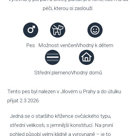
péči, kterou si zaslouží.
VENČE
SLUŽB
ODC
Pes
Možnost venčení
Vhodný k dětem
UBY
VÝC
Střední plemeno
Vhodný domů
VET
Tento pes byl nalezen v Jílovém u Prahy a do útulku
PODPO
přijat 2.3.2026.
FIN
Jedná se o staršího křížence ovčáckého typu,
DMS
střední velikosti, s jemnější konstitucí. Na první
pohled působí velmi klidně a vyrovnaně – je to
CHA