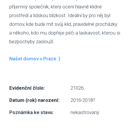
příjemný společník, který ocení hlavně klidné
NAP
prostředí a lidskou blízkost. Ideální by pro něj byl
DOK
domov, kde bude mít svůj klid, pravidelné procházky
a někoho, kdo mu dopřeje péči a laskavost, kterou si
OCH
bezpochyby zaslouží.
ÚDAJ
Našel domov v Praze :)
ESHOP
Evidenční číslo:
21026
Datum (rok) narození:
2016-2018?
Poznámka ke stavu:
nekastrovaný