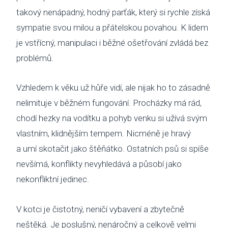
takový nenápadný, hodný parťák, který si rychle získá
SBÍ
sympatie svou milou a přátelskou povahou. K lidem
je vstřícný, manipulaci i běžné ošetřování zvládá bez
DOB
problémů.
MAT
Vzhledem k věku už hůře vidí, ale nijak ho to zásadně
PUSŤ 
nelimituje v běžném fungování. Procházky má rád,
DORB
chodí hezky na vodítku a pohyb venku si užívá svým
vlastním, klidnějším tempem. Nicméně je hravý
O NÁS
a umí skotačit jako štěňátko. Ostatních psů si spíše
NOV
nevšímá, konflikty nevyhledává a působí jako
KDO
nekonfliktní jedinec.
NÁŠ
V kotci je čistotný, neničí vybavení a zbytečně
POS
neštěká. Je poslušný, nenáročný a celkově velmi