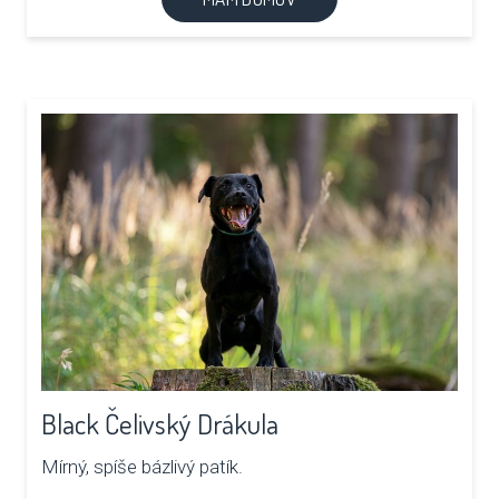
Black Čelivský Drákula
Mírný, spíše bázlivý patík.