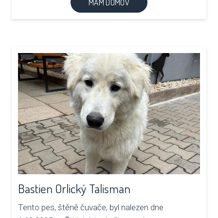
MÁM DOMOV
Bastien Orlický Talisman
Tento pes, štěně čuvače, byl nalezen dne