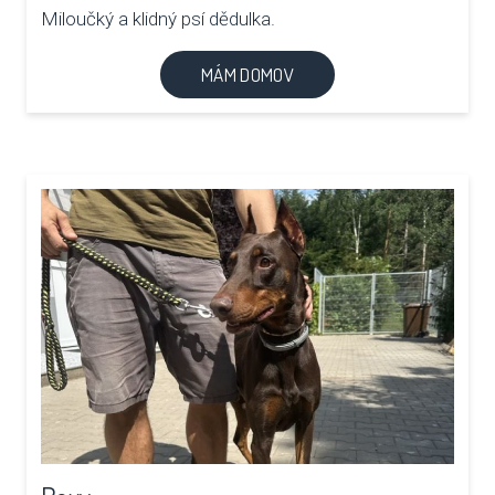
Miloučký a klidný psí dědulka.
MÁM DOMOV