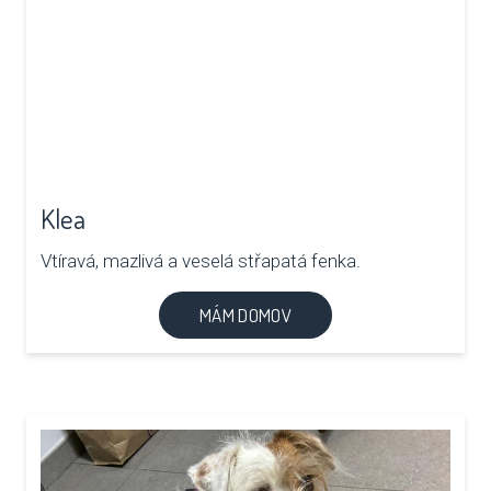
SBÍ
DOB
MAT
PUSŤ 
Klea
DORB
Vtíravá, mazlivá a veselá střapatá fenka.
O NÁS
MÁM DOMOV
NOV
KDO
NÁŠ
POS