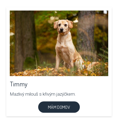
Timmy
Mazlivý milouš s křivým jazýčkem.
MÁM DOMOV