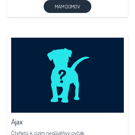
MÁM DOMOV
Ajax
Čtyřletý, k cizím nedůvěřivý ovčák.