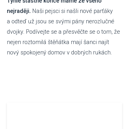
Tyhle šťastné konce máme ze všeho
nejraději.
Naši pejsci si našli nové parťáky
VENČE
a odteď už jsou se svými pány nerozlučné
SLUŽB
dvojky. Podívejte se a přesvěčte se o tom, že
ODC
nejen roztomilá štěňátka mají šanci najít
UBY
nový spokojený domov v dobrých rukách.
VÝC
VET
PODPO
FIN
DMS
CHA