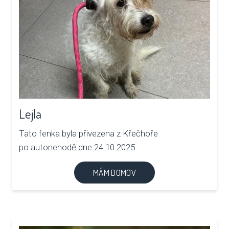
NAP
DOK
OCH
ÚDAJ
ESHOP
Lejla
Tato fenka byla přivezena z Křečhoře
po autonehodě dne 24.10.2025
MÁM DOMOV