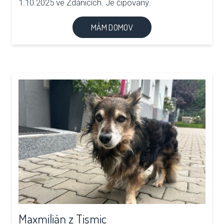
1.10.2025 ve Ždánicích. Je čipovaný.
MÁM DOMOV
Maxmilián z Tismic