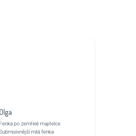
Olga
Fenka po zemřelé majitelce.
Submisivnější milá fenka.