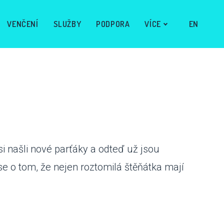
CS
VENČENÍ
SLUŽBY
PODPORA
VÍCE
EN
si našli nové parťáky a odteď už jsou
se o tom, že nejen roztomilá štěňátka mají