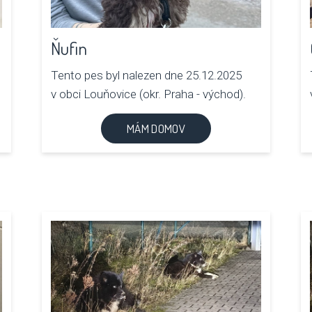
Ňufin
Tento pes byl nalezen dne 25.12.2025
v obci Louňovice (okr. Praha - východ).
MÁM DOMOV