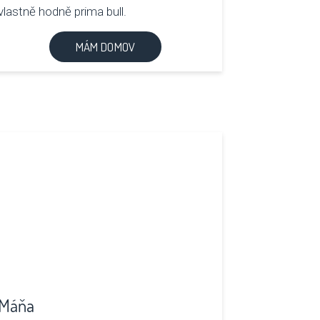
vlastně hodně prima bull.
MÁM DOMOV
Máňa