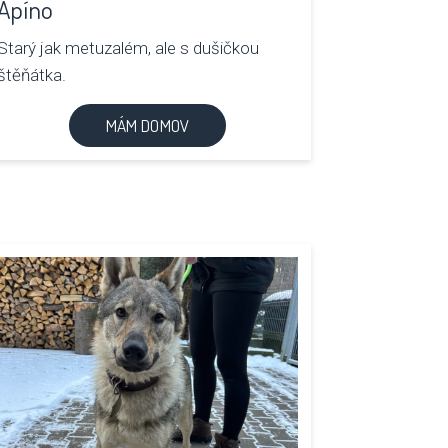
Apíno
Starý jak metuzalém, ale s dušičkou
štěňátka.
MÁM DOMOV