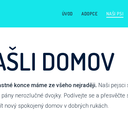
ÚVOD
ADOPCE
NAŠI PSI
AŠLI DOMOV
astné konce máme ze všeho nejraději.
Naši pejsci 
 pány nerozlučné dvojky. Podívejte se a přesvěčte 
jít nový spokojený domov v dobrých rukách.