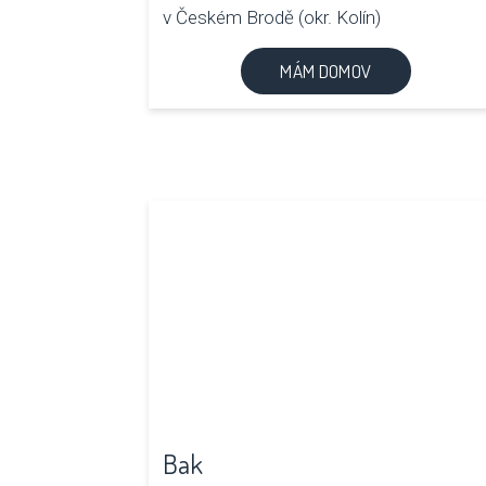
v Českém Brodě (okr. Kolín)
MÁM DOMOV
Bak