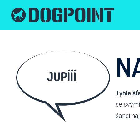
N
Tyhle šť
se svými
šanci na