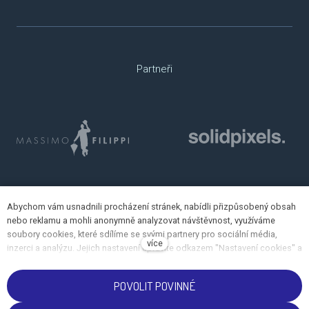
Partneři
Abychom vám usnadnili procházení stránek, nabídli přizpůsobený obsah
nebo reklamu a mohli anonymně analyzovat návštěvnost, využíváme
soubory cookies, které sdílíme se svými partnery pro sociální média,
více
inzerci a analýzu. Jejich nastavení upravíte odkazem "Nastavení cookies" a
kdykoliv jej můžete změnit v patičce webu. Podrobnější informace najdete
v našich Zásadách ochrany osobních údajů a používání souborů cookies.
POVOLIT POVINNÉ
Souhlasíte s používáním cookies?