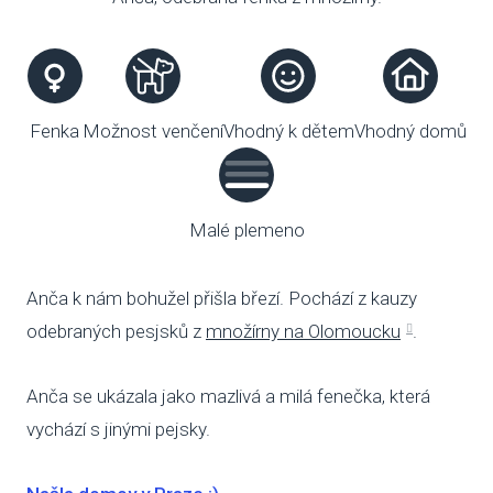
VENČE
SLUŽB
Fenka
Možnost venčení
Vhodný k dětem
Vhodný domů
ODC
UBY
Malé plemeno
VÝC
VET
Anča k nám bohužel přišla březí. Pochází z kauzy
odebraných pesjsků z
množírny na Olomoucku
.
PODPO
FIN
Anča se ukázala jako mazlivá a milá fenečka, která
vychází s jinými pejsky.
DMS
CHA