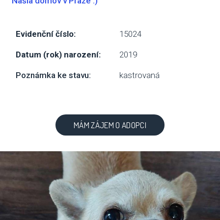
Našla domov v Praze :)
SBÍ
Evidenční číslo:
15024
DOB
Datum (rok) narození:
2019
MAT
Poznámka ke stavu:
kastrovaná
PUSŤ 
DORB
MÁM ZÁJEM O ADOPCI
O NÁS
NOV
KDO
NÁŠ
POS