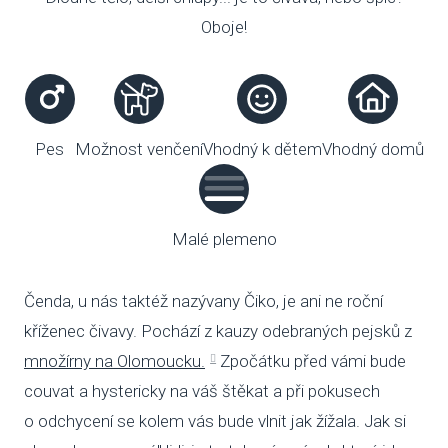
Oboje!
VENČE
SLUŽB
ODC
Pes
Možnost venčení
Vhodný k dětem
Vhodný domů
UBY
VÝC
Malé plemeno
VET
Čenda, u nás taktéž nazývany Čiko, je ani ne roční
PODPO
kříženec čivavy. Pochází z kauzy odebraných pejsků z
FIN
množírny na Olomoucku.
Zpočátku před vámi bude
couvat a hystericky na váš štěkat a při pokusech
DMS
o odchycení se kolem vás bude vlnit jak žížala. Jak si
CHA