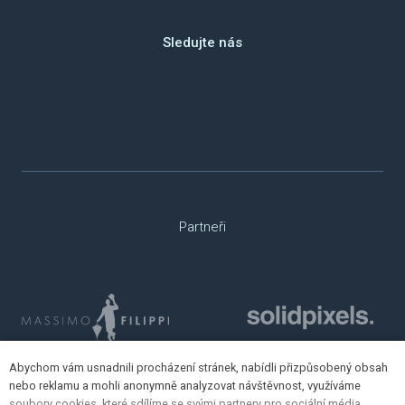
Sledujte nás
TikTok
Instagram
Facebook
Youtube
Partneři
Abychom vám usnadnili procházení stránek, nabídli přizpůsobený obsah
nebo reklamu a mohli anonymně analyzovat návštěvnost, využíváme
soubory cookies, které sdílíme se svými partnery pro sociální média,