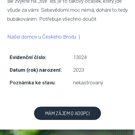
ale zvykne na ,,své" lidi, je to takový ocásek, který jde
všude za vámi. Sebevědomí moc nemá, dohání to tedy
SBÍ
bubákováním. Potřebuje všechno doučit.
DOB
Našel domov u Českého Brodu :)
MAT
PUSŤ 
Evidenční číslo:
13024
DORB
Datum (rok) narození:
2023
O NÁS
Poznámka ke stavu:
nekastrovaný
NOV
KDO
MÁM ZÁJEM O ADOPCI
NÁŠ
POS