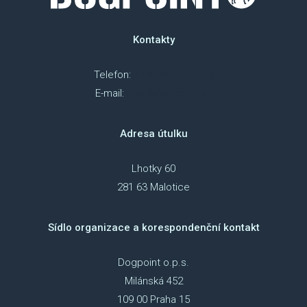
NAP
Kontakty
DOK
Telefon:
+420 607 018 218
OCH
E-mail:
info@dog-point.cz
ÚDAJ
Adresa útulku
ESHOP
Lhotky 60
281 63 Malotice
Sídlo organizace a korespondenční kontakt
Dogpoint o.p.s.
Milánská 452
109 00 Praha 15