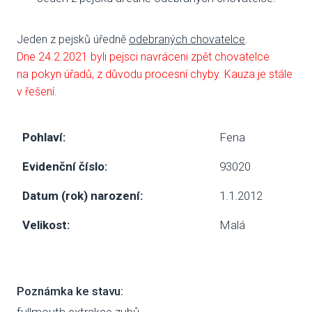
VENČE
Jeden z pejsků úředně
odebraných chovatelce
.
Dne 24.2.2021 byli pejsci navráceni zpět chovatelce
SLUŽB
na pokyn úřadů, z důvodu procesní chyby. Kauza je stále
ODC
v řešení.
UBY
Pohlaví:
Fena
VÝC
Evidenční číslo:
93020
VET
Datum (rok) narození:
1.1.2012
PODPO
Velikost:
Malá
FIN
DMS
Poznámka ke stavu:
CHA
fullmouth extrakce zubů.