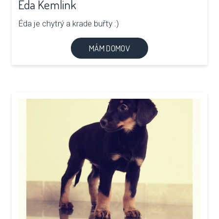
Éda Kemlink
Éda je chytrý a krade buřty :)
MÁM DOMOV