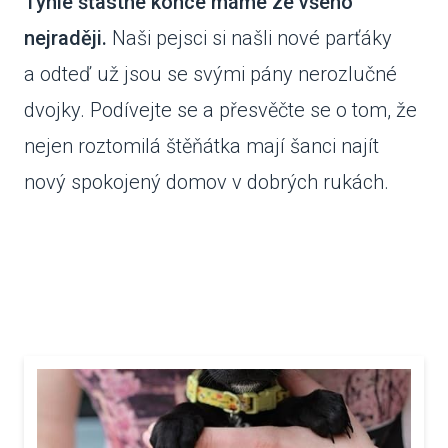
Tyhle šťastné konce máme ze všeho
nejraději.
Naši pejsci si našli nové parťáky
VENČE
a odteď už jsou se svými pány nerozlučné
SLUŽB
dvojky. Podívejte se a přesvěčte se o tom, že
ODC
nejen roztomilá štěňátka mají šanci najít
UBY
nový spokojený domov v dobrých rukách.
VÝC
VET
PODPO
FIN
DMS
CHA