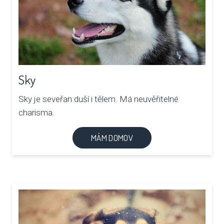
Sky
Sky je seveřan duší i tělem. Má neuvěřitelné
charisma.
MÁM DOMOV