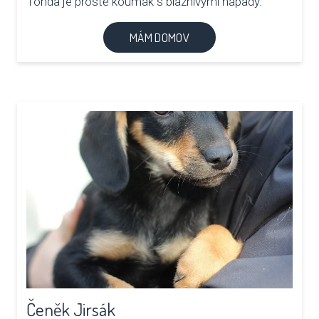
Tonda je prostě koumák s bláznivými nápady.
MÁM DOMOV
Čeněk Jirsák