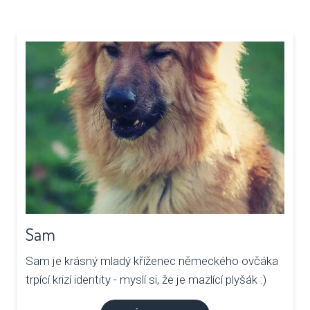
Sam
Sam je krásný mladý kříženec německého ovčáka
trpící krizí identity - myslí si, že je mazlící plyšák :)