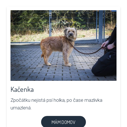
Kačenka
Zpočátku nejistá psí holka, po čase mazlivka
umazlená.
MÁM DOMOV