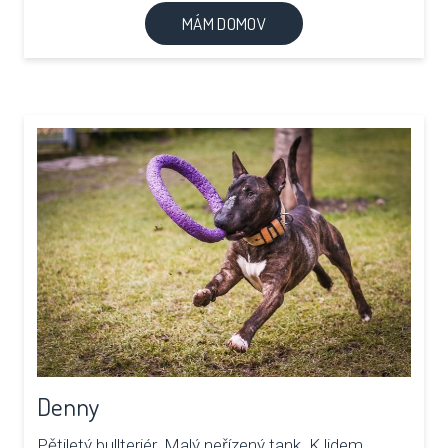
MÁM DOMOV
Denny
Pětiletý bullteriér. Malý neřízený tank. K lidem