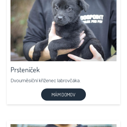
Prsteníček
Dvouměsíční kříženec labrovčáka.
MÁM DOMOV