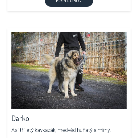
MÁM DOMOV
Darko
Asi tří letý kavkazák, medvěd huňatý a mírný.