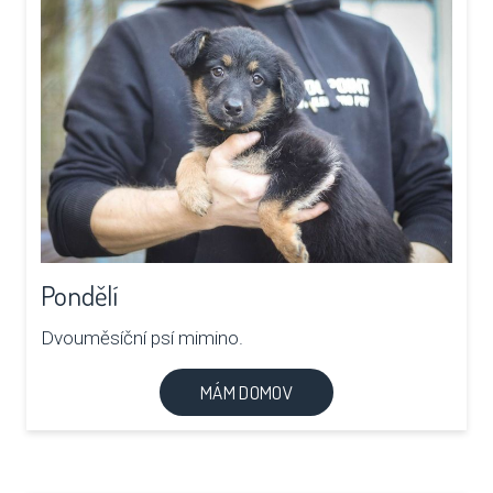
Pondělí
Dvouměsíční psí mimino.
MÁM DOMOV