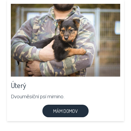
Úterý
Dvouměsíční psí mimino.
MÁM DOMOV