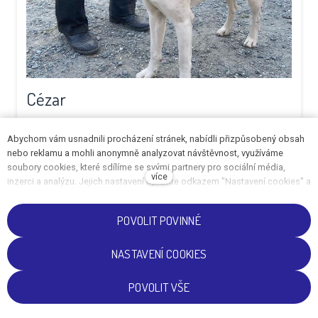
Cézar
Dne 5.4.2020 odpoledne se u Kozojed našel tento
Abychom vám usnadnili procházení stránek, nabídli přizpůsobený obsah
pes.
nebo reklamu a mohli anonymně analyzovat návštěvnost, využíváme
soubory cookies, které sdílíme se svými partnery pro sociální média,
více
MÁM DOMOV
inzerci a analýzu. Jejich nastavení upravíte odkazem "Nastavení cookies" a
kdykoliv jej můžete změnit v patičce webu. Podrobnější informace najdete
v našich Zásadách ochrany osobních údajů a používání souborů cookies.
POVOLIT POVINNÉ
Souhlasíte s používáním cookies?
NASTAVENÍ COOKIES
CS
EN
POVOLIT VŠE