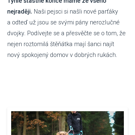
Tyhle šťastné konce máme ze všeho
nejraději.
Naši pejsci si našli nové parťáky
VENČE
a odteď už jsou se svými pány nerozlučné
SLUŽB
dvojky. Podívejte se a přesvěčte se o tom, že
ODC
nejen roztomilá štěňátka mají šanci najít
UBY
nový spokojený domov v dobrých rukách.
VÝC
VET
PODPO
FIN
DMS
CHA