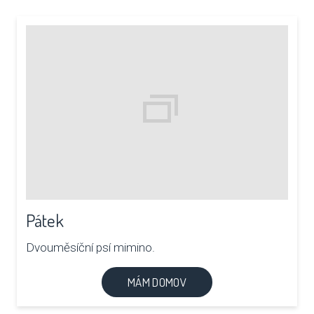
Pátek
Dvouměsíční psí mimino.
MÁM DOMOV