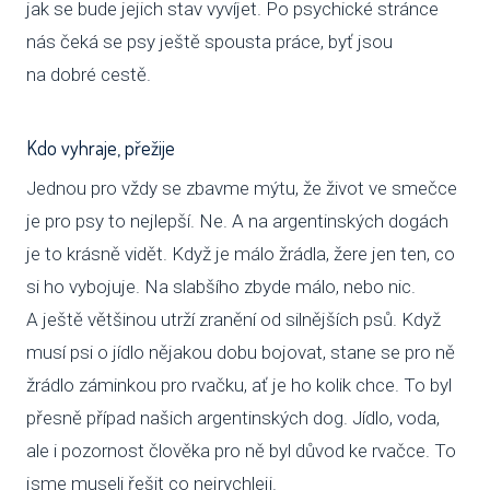
jak se bude jejich stav vyvíjet. Po psychické stránce
nás čeká se psy ještě spousta práce, byť jsou
na dobré cestě.
Kdo vyhraje, přežije
Jednou pro vždy se zbavme mýtu, že život ve smečce
je pro psy to nejlepší. Ne. A na argentinských dogách
je to krásně vidět. Když je málo žrádla, žere jen ten, co
si ho vybojuje. Na slabšího zbyde málo, nebo nic.
A ještě většinou utrží zranění od silnějších psů. Když
musí psi o jídlo nějakou dobu bojovat, stane se pro ně
žrádlo záminkou pro rvačku, ať je ho kolik chce. To byl
přesně případ našich argentinských dog. Jídlo, voda,
ale i pozornost člověka pro ně byl důvod ke rvačce. To
jsme museli řešit co nejrychleji.