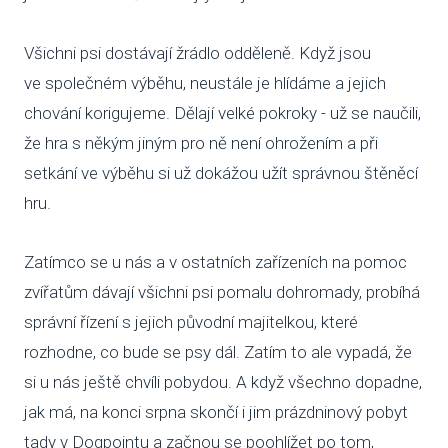
Všichni psi dostávají žrádlo odděleně. Když jsou
ve společném výběhu, neustále je hlídáme a jejich
chování korigujeme. Dělají velké pokroky - už se naučili,
že hra s někým jiným pro ně není ohrožením a při
setkání ve výběhu si už dokážou užít správnou štěněcí
hru.
Zatímco se u nás a v ostatních zařízeních na pomoc
zvířatům dávají všichni psi pomalu dohromady, probíhá
správní řízení s jejich původní majitelkou, které
rozhodne, co bude se psy dál. Zatím to ale vypadá, že
si u nás ještě chvíli pobydou. A když všechno dopadne,
jak má, na konci srpna skončí i jim prázdninový pobyt
tady v Dogpointu a začnou se poohlížet po tom,