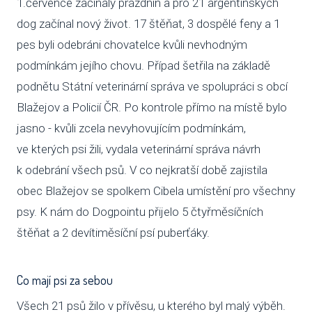
1.července začínaly prázdnin a pro 21 argentinských
dog začínal nový život. 17 štěňat, 3 dospělé feny a 1
VENČE
pes byli odebráni chovatelce kvůli nevhodným
SLUŽB
podmínkám jejího chovu. Případ šetřila na základě
podnětu Státní veterinární správa ve spolupráci s obcí
ODC
Blažejov a Policií ČR. Po kontrole přímo na místě bylo
UBY
jasno - kvůli zcela nevyhovujícím podmínkám,
ve kterých psi žili, vydala veterinární správa návrh
VÝC
k odebrání všech psů. V co nejkratší době zajistila
VET
obec Blažejov se spolkem Cibela umístění pro všechny
psy. K nám do Dogpointu přijelo 5 čtyřměsíčních
PODPO
štěňat a 2 devítiměsíční psí puberťáky.
FIN
Co mají psi za sebou
DMS
Všech 21 psů žilo v přívěsu, u kterého byl malý výběh.
CHA