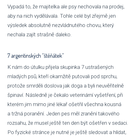
Vypadá to, že majitelka ale psy nechovala na prodej,
NAP
aby na nich vydělávala. Tohle celé byl zřejmě jen
DOK
výsledek absolutně nezvládnutého chovu, který
nechala zajít strašně daleko.
OCH
ÚDAJ
7 argentinských “štěňátek”
ESHOP
K nám do útulku přijela skupinka 7 ustrašených
mladých psů, kteří okamžitě putovali pod sprchu,
protože smrděli doslova jak doga a byli neuvěřitelně
špinaví. Následně je čekalo veterinární vyšetření, při
kterém jim mimo jiné lékař ošetřil všechna kousná
a tržná poranění. Jeden pes měl zranění takového
rozsahu, že musel ještě ten den být ošetřen v sedaci.
Po fyzické stránce je nutné je ještě sledovat a hlídat,