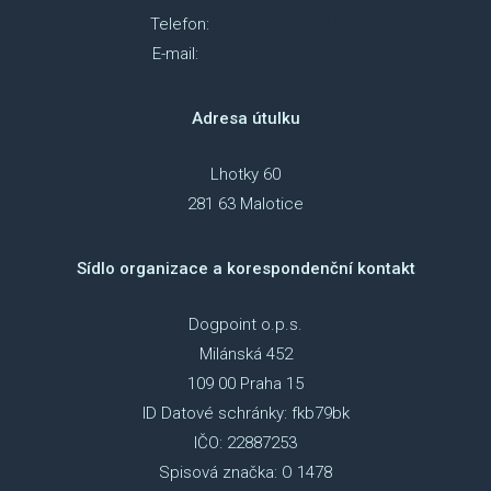
Telefon:
+420 607 018 218
E-mail:
info@dog-point.cz
Adresa útulku
Lhotky 60
281 63 Malotice
Sídlo organizace a korespondenční kontakt
Dogpoint o.p.s.
Milánská 452
109 00 Praha 15
ID Datové schránky: fkb79bk
IČO: 22887253
Spisová značka: O 1478