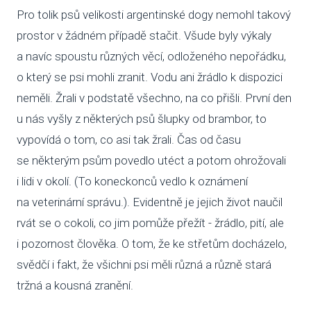
Pro tolik psů velikosti argentinské dogy nemohl takový
SBÍ
prostor v žádném případě stačit. Všude byly výkaly
a navíc spoustu různých věcí, odloženého nepořádku,
DOB
o který se psi mohli zranit. Vodu ani žrádlo k dispozici
MAT
neměli. Žrali v podstatě všechno, na co přišli. První den
u nás vyšly z některých psů šlupky od brambor, to
PUSŤ 
vypovídá o tom, co asi tak žrali. Čas od času
DORB
se některým psům povedlo utéct a potom ohrožovali
i lidi v okolí. (To koneckonců vedlo k oznámení
O NÁS
na veterinární správu.). Evidentně je jejich život naučil
NOV
rvát se o cokoli, co jim pomůže přežít - žrádlo, pití, ale
KDO
i pozornost člověka. O tom, že ke střetům docházelo,
svědčí i fakt, že všichni psi měli různá a různě stará
NÁŠ
tržná a kousná zranění.
POS