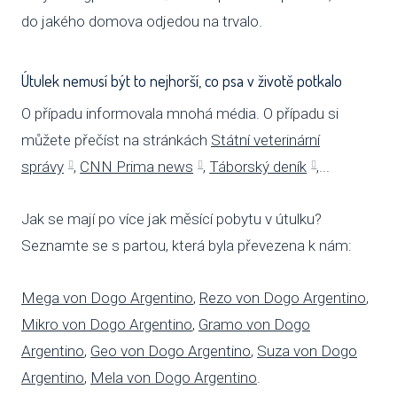
do jakého domova odjedou na trvalo.
Útulek nemusí být to nejhorší, co psa v životě potkalo
O případu informovala mnohá média. O případu si
můžete přečíst na stránkách
Státní veterinární
správy
,
CNN Prima news
,
Táborský deník
,...
Jak se mají po více jak měsící pobytu v útulku?
Seznamte se s partou, která byla převezena k nám:
Mega von Dogo Argentino
,
Rezo von Dogo Argentino
,
Mikro von Dogo Argentino
,
Gramo von Dogo
Argentino
,
Geo von Dogo Argentino
,
Suza von Dogo
Argentino
,
Mela von Dogo Argentino
.