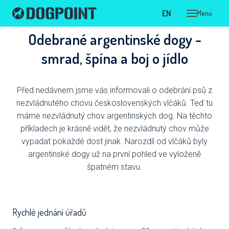
CS
EN
Menu
Odebrané argentinské dogy -
ÚVOD
smrad, špína a boj o jídlo
ADOPC
NAŠI P
Před nedávnem jsme vás informovali o odebrání psů z
PSI 
nezvládnutého chovu československých vlčáků. Teď tu
máme nezvládnutý chov argentinských dog. Na těchto
V LÉ
příkladech je krásně vidět, že nezvládnutý chov může
V KA
vypadat pokaždé dost jinak. Narozdíl od vlčáků byly
argentinské dogy už na první pohled ve vyloženě
VIR
špatném stavu.
NAŠ
OPU
Rychlé jednání úřadů
DOT